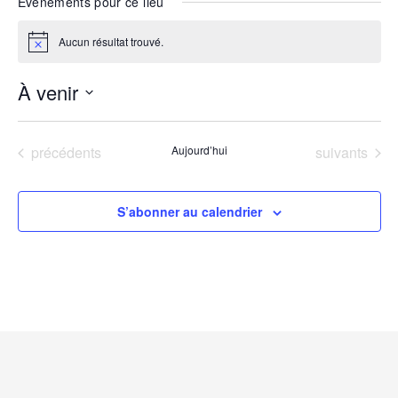
Évènements pour ce lieu
Aucun résultat trouvé.
Notice
À venir
Sélectionnez
une
Évènements
Évènements
précédents
Aujourd’hui
suivants
date.
S’abonner au calendrier