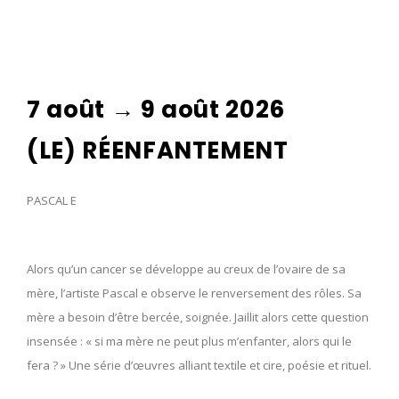
7 août → 9 août 2026
(LE) RÉENFANTEMENT
PASCAL E
Alors qu’un cancer se développe au creux de l’ovaire de sa
mère, l’artiste Pascal e observe le renversement des rôles. Sa
mère a besoin d’être bercée, soignée. Jaillit alors cette question
insensée : « si ma mère ne peut plus m’enfanter, alors qui le
fera ? » Une série d’œuvres alliant textile et cire, poésie et rituel.