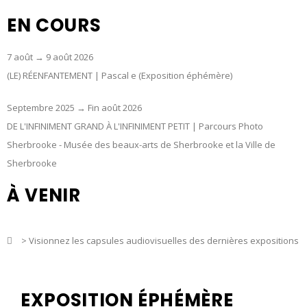
EN COURS
7 août → 9 août 2026
(LE) RÉENFANTEMENT | Pascal e (Exposition éphémère)
Septembre 2025 → Fin août 2026
DE L'INFINIMENT GRAND À L'INFINIMENT PETIT | Parcours Photo
Sherbrooke - Musée des beaux-arts de Sherbrooke et la Ville de
Sherbrooke
À VENIR
> Visionnez les capsules audiovisuelles des dernières expositions
EXPOSITION ÉPHÉMÈRE