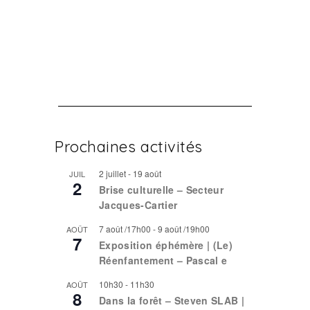
Prochaines activités
2 juillet
-
19 août
JUIL
2
Brise culturelle – Secteur
Jacques-Cartier
7 août /17h00
-
9 août /19h00
AOÛT
7
Exposition éphémère | (Le)
Réenfantement – Pascal e
10h30
-
11h30
AOÛT
8
Dans la forêt – Steven SLAB |