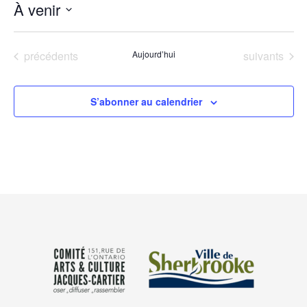
À venir
Sélectionnez
une
Évènements
Évènements
précédents
Aujourd’hui
suivants
date.
S’abonner au calendrier