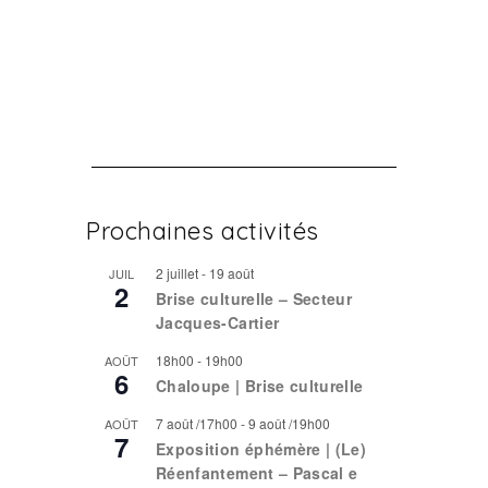
Prochaines activités
2 juillet
-
19 août
JUIL
2
Brise culturelle – Secteur
Jacques-Cartier
18h00
-
19h00
AOÛT
6
Chaloupe | Brise culturelle
7 août /17h00
-
9 août /19h00
AOÛT
7
Exposition éphémère | (Le)
Réenfantement – Pascal e