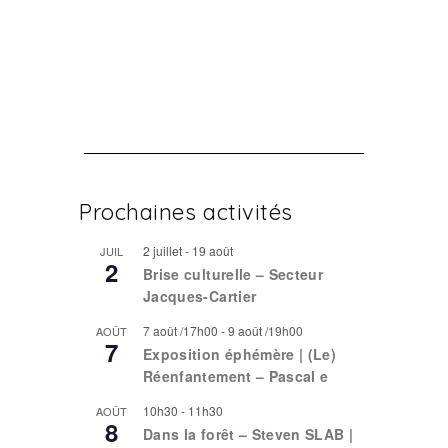
Prochaines activités
2 juillet
-
19 août
JUIL
2
Brise culturelle – Secteur
Jacques-Cartier
7 août /17h00
-
9 août /19h00
AOÛT
7
Exposition éphémère | (Le)
Réenfantement – Pascal e
10h30
-
11h30
AOÛT
8
Dans la forêt – Steven SLAB |