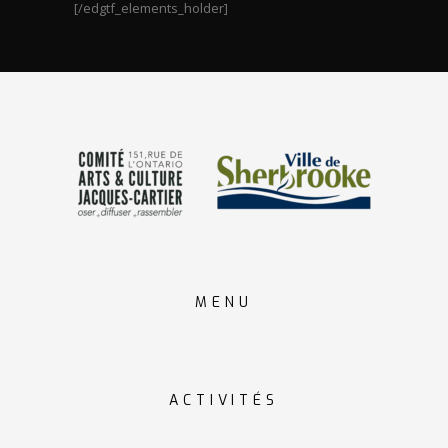
[/edgtf_elements_holder]
MENU
ACTIVITÉS