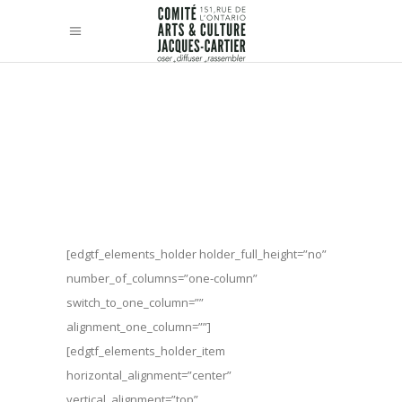
[edgtf_elements_holder holder_full_height=”no”
number_of_columns=”one-column”
switch_to_one_column=””
alignment_one_column=””]
[edgtf_elements_holder_item
horizontal_alignment=”center”
vertical_alignment=”top”