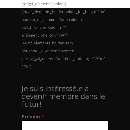
[/edgtf_elements_holder]
[edgtf_elements_holder holder_full_height=”no”
number_of_columns=”one-column”
switch_to_one_column=””
alignment_one_column=””]
[edgtf_elements_holder_item
horizontal_alignment=”center”
vertical_alignment=”top” item_padding=”0 20% 0
20%”]
Je suis intéressé.e à
devenir membre dans le
futur!
Prénom
*