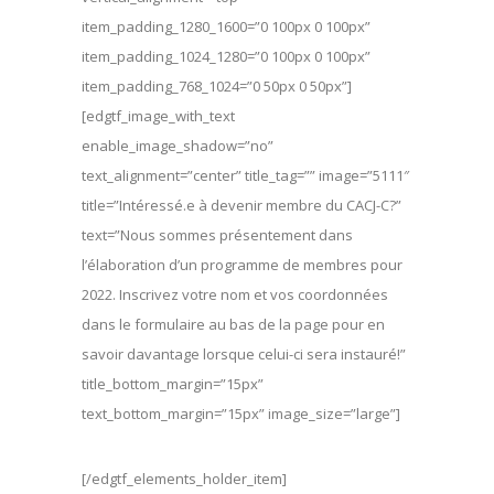
item_padding_1280_1600=”0 100px 0 100px”
item_padding_1024_1280=”0 100px 0 100px”
item_padding_768_1024=”0 50px 0 50px”]
[edgtf_image_with_text
enable_image_shadow=”no”
text_alignment=”center” title_tag=”” image=”5111″
title=”Intéressé.e à devenir membre du CACJ-C?”
text=”Nous sommes présentement dans
l’élaboration d’un programme de membres pour
2022. Inscrivez votre nom et vos coordonnées
dans le formulaire au bas de la page pour en
savoir davantage lorsque celui-ci sera instauré!”
title_bottom_margin=”15px”
text_bottom_margin=”15px” image_size=”large”]
[/edgtf_elements_holder_item]