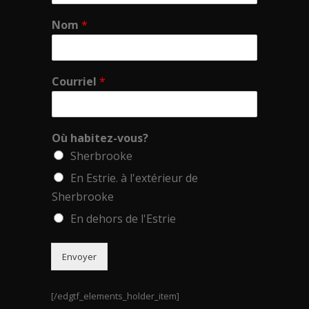
Nom
*
Courriel
*
Où habitez-vous?
Sherbrooke
En Estrie. à l'extérieur de
Sherbrooke
En dehors de l'Estrie
Envoyer
[/edgtf_elements_holder_item]