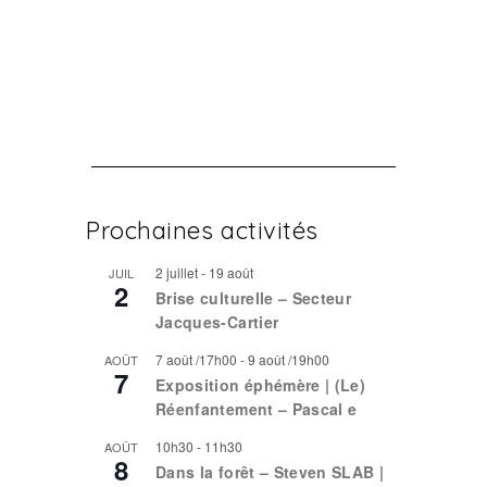
Prochaines activités
2 juillet
-
19 août
JUIL
2
Brise culturelle – Secteur
Jacques-Cartier
7 août /17h00
-
9 août /19h00
AOÛT
7
Exposition éphémère | (Le)
Réenfantement – Pascal e
10h30
-
11h30
AOÛT
8
Dans la forêt – Steven SLAB |