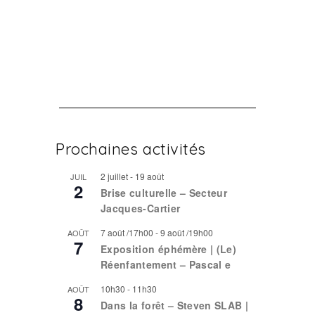
Prochaines activités
2 juillet
-
19 août
JUIL
2
Brise culturelle – Secteur
Jacques-Cartier
7 août /17h00
-
9 août /19h00
AOÛT
7
Exposition éphémère | (Le)
Réenfantement – Pascal e
10h30
-
11h30
AOÛT
8
Dans la forêt – Steven SLAB |