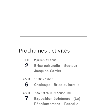
Prochaines activités
2 juillet
-
19 août
JUIL
2
Brise culturelle – Secteur
Jacques-Cartier
18h00
-
19h00
AOÛT
6
Chaloupe | Brise culturelle
7 août /17h00
-
9 août /19h00
AOÛT
7
Exposition éphémère | (Le)
Réenfantement – Pascal e